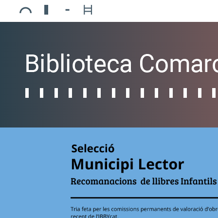
Ajuntament de Mollerussa
Biblioteca Comarcal Jaume Vila
Piscines de Mollerussa
Teatre de L’Amistat