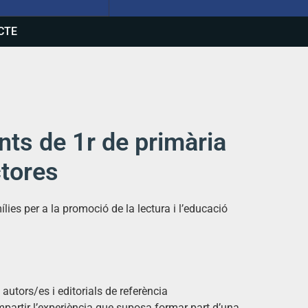
CTE
ts de 1r de primària
ctores
es per a la promoció de la lectura i l’educació
 autors/es i editorials de referència
mpartir l’experiència que suposa formar part d’una