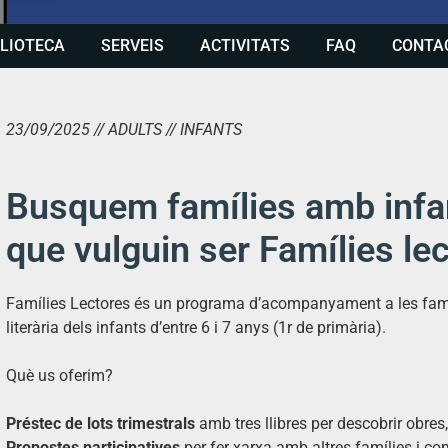
BLIOTECA
SERVEIS
ACTIVITATS
FAQ
CONTA
23/09/2025 // ADULTS // INFANTS
Busquem famílies amb infan
que vulguin ser Famílies le
Famílies Lectores és un programa d’acompanyament a les famíli
literària dels infants d’entre 6 i 7 anys (1r de primària).
Què us oferim?
Préstec de lots trimestrals
amb tres llibres per descobrir obres,
Propostes participatives
per fer xarxa amb altres famílies i co