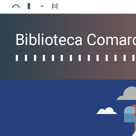
Ajuntament de Mollerussa
Biblioteca Comarcal Jaume Vila
Piscines de Mollerussa
Teatre de L’Amistat