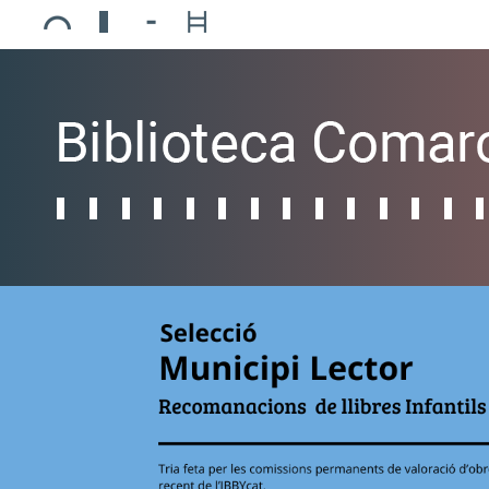
Ajuntament de Mollerussa
Biblioteca Comarcal Jaume Vila
Piscines de Mollerussa
Teatre de L’Amistat