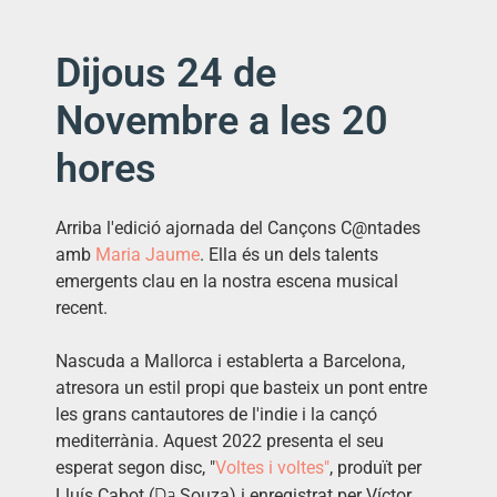
Dijous 24 de
Novembre a les 20
hores
Arriba l'edició ajornada del Cançons
C@ntades
amb
Maria Jaume
. Ella és un dels talents
emergents clau en la nostra escena musical
recent.
Nascuda a Mallorca i establerta a Barcelona,
atresora un estil propi que basteix un pont entre
les grans cantautores de l'indie i la cançó
mediterrània. Aquest 2022 presenta el seu
esperat segon disc, "
Voltes i voltes"
, produït per
Da
Lluís Cabot (
Souza
) i enregistrat per Víctor