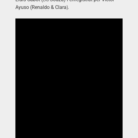
)
Ayuso (
Renaldo
& Clara
.