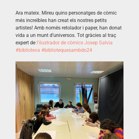
Ara mateix. Mireu quins personatges de còmic
més increïbles han creat els nostres petits
artistes! Amb només retolador i paper, han donat
vida a un munt d’universos. Tot gràcies al traç
expert de
l'ilustrador de còmics Josep Salvia
#biblioteva
#bibliotequesambdo24