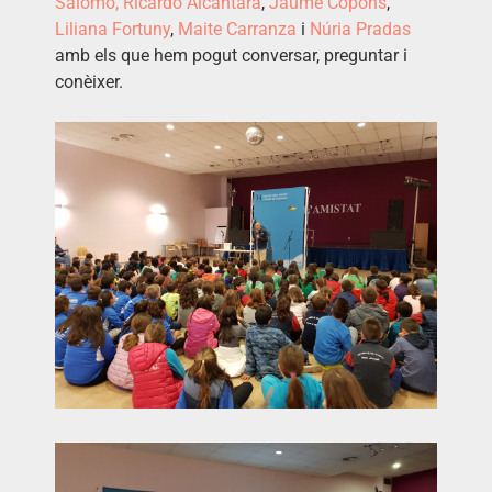
Salomó,
Ricardo Alcántara
,
Jaume Copons
,
Liliana Fortuny
,
Maite Carranza
i
Núria Pradas
amb els que hem pogut conversar, preguntar i
conèixer.