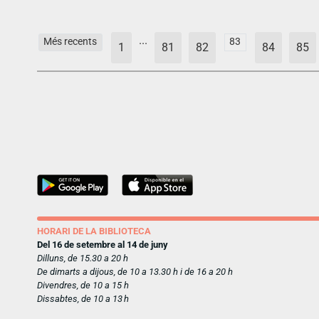
...
Més recents
83
1
81
82
84
85
HORARI DE LA BIBLIOTECA
Del 16 de setembre al 14 de juny
Dilluns, de 15.30 a 20 h
De dimarts a dijous, de 10 a 13.30 h i de 16 a 20 h
Divendres, de 10 a 15 h
Dissabtes, de 10 a 13 h