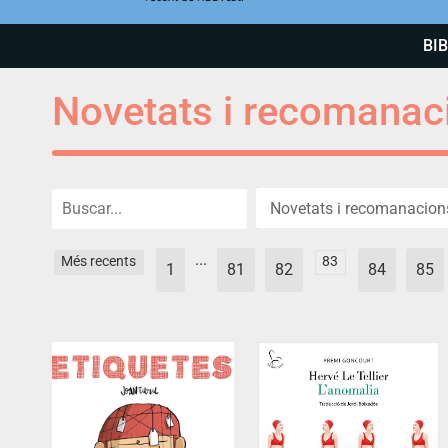
BI
Novetats i recomanac
...
Més recents
83
1
81
82
84
85