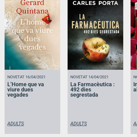
NOVETAT 16/04/2021
NOVETAT 14/04/2021
N
L’Home que va
La Farmacèutica :
I
viure dues
492 dies
a
vegades
segrestada
ADULTS
ADULTS
A