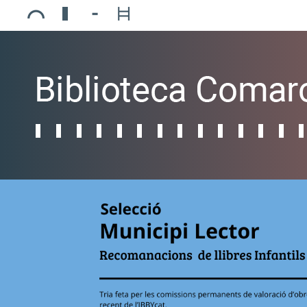
Ajuntament de Mollerussa
Biblioteca Comarcal Jaume Vila
Piscines de Mollerussa
Teatre de L’Amistat