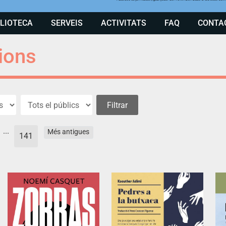
BLIOTECA
SERVEIS
ACTIVITATS
FAQ
CONTA
ions
...
Més antigues
141