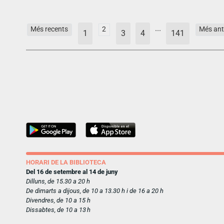
...
Més recents
2
Més ant
1
3
4
141
HORARI DE LA BIBLIOTECA
Del 16 de setembre al 14 de juny
Dilluns, de 15.30 a 20 h
De dimarts a dijous, de 10 a 13.30 h i de 16 a 20 h
Divendres, de 10 a 15 h
Dissabtes, de 10 a 13 h