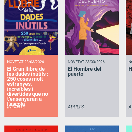
NOVETAT 23/03/2026
NOVETAT 23/03/2026
N
El Gran llibre de
El Hombre del
H
les dades inútils :
puerto
250 coses molt
estranyes,
increïbles i
divertides que no
t’ensenyaran a
l’escola
INFANTS
ADULTS
A