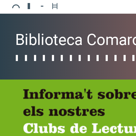
Ajuntament de Mollerussa
Biblioteca Comarcal Jaume Vila
Piscines de Mollerussa
Teatre de L’Amistat