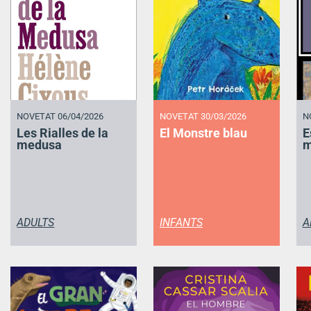
NOVETAT 06/04/2026
NOVETAT 30/03/2026
N
Les Rialles de la
El Monstre blau
E
medusa
m
ADULTS
INFANTS
A