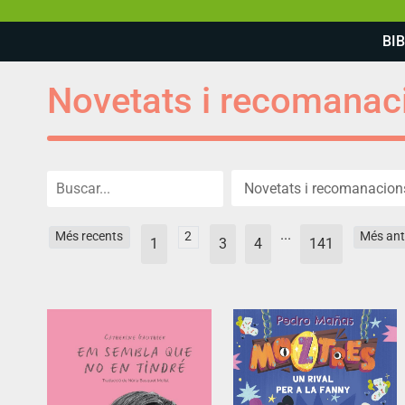
BI
Novetats i recomanac
...
Més recents
2
Més ant
1
3
4
141