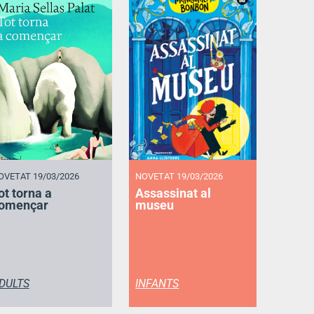
OVETAT 19/03/2026
NOVETAT 19/03/2026
ot torna a
Assassinat al
omençar
museu
DULTS
INFANTS