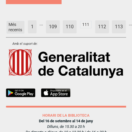
...
..
Més
111
1
109
110
112
113
recents
Amb el suport de:
HORARI DE LA BIBLIOTECA
Del 16 de setembre al 14 de juny
Dilluns, de 15.30 a 20 h