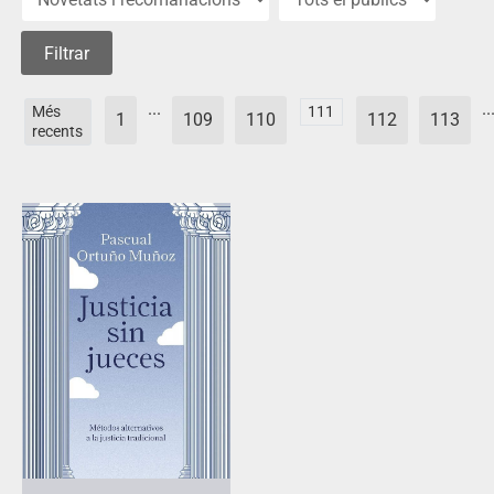
...
..
Més
111
1
109
110
112
113
recents