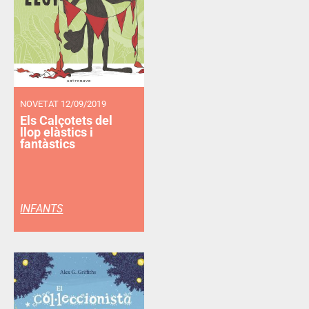
NOVETAT 12/09/2019
Els Calçotets del
llop elàstics i
fantàstics
INFANTS