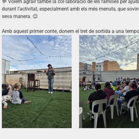
💬 Volem agrair també la col·laboració de les famílies per aju
durant l’activitat, especialment amb els més menuts, que sovint
seva manera. 😉
Amb aquest primer conte, donem el tret de sortida a una tempo