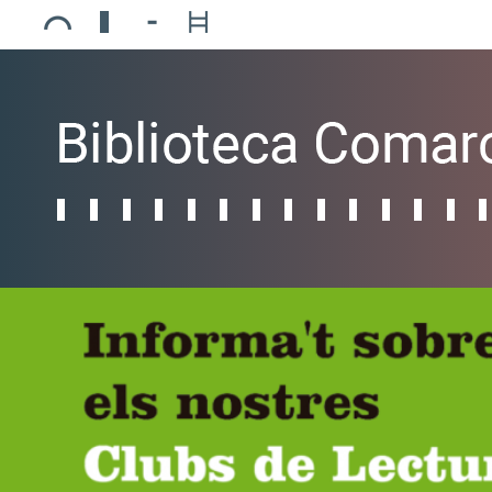
Ajuntament de Mollerussa
Biblioteca Comarcal Jaume Vila
Piscines de Mollerussa
Teatre de L’Amistat